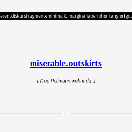
ferent
diskursfragmente
minima & marginalia
peripher tangiert
go
miserable.outskirts
[ Frau Hellmann wohnt da. ]