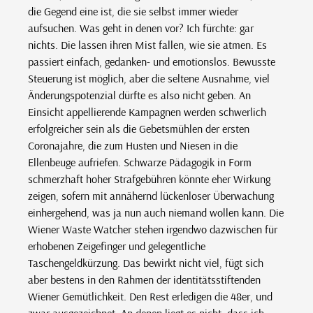
die Gegend eine ist, die sie selbst immer wieder
aufsuchen. Was geht in denen vor? Ich fürchte: gar
nichts. Die lassen ihren Mist fallen, wie sie atmen. Es
passiert einfach, gedanken- und emotionslos. Bewusste
Steuerung ist möglich, aber die seltene Ausnahme, viel
Änderungspotenzial dürfte es also nicht geben. An
Einsicht appellierende Kampagnen werden schwerlich
erfolgreicher sein als die Gebetsmühlen der ersten
Coronajahre, die zum Husten und Niesen in die
Ellenbeuge aufriefen. Schwarze Pädagogik in Form
schmerzhaft hoher Strafgebühren könnte eher Wirkung
zeigen, sofern mit annähernd lückenloser Überwachung
einhergehend, was ja nun auch niemand wollen kann. Die
Wiener Waste Watcher stehen irgendwo dazwischen für
erhobenen Zeigefinger und gelegentliche
Taschengeldkürzung. Das bewirkt nicht viel, fügt sich
aber bestens in den Rahmen der identitätsstiftenden
Wiener Gemütlichkeit. Den Rest erledigen die 48er, und
zwar ausgezeichnet. An denen liegt es nicht, dass ich